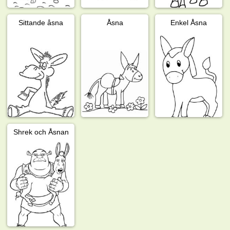
Sittande åsna
Åsna
Enkel Åsna
Shrek och Åsnan