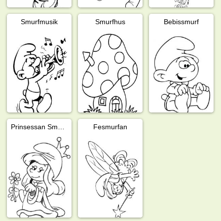
Smurfmusik
Smurfhus
Bebissmurf
Prinsessan Smurfan
Fesmurfan