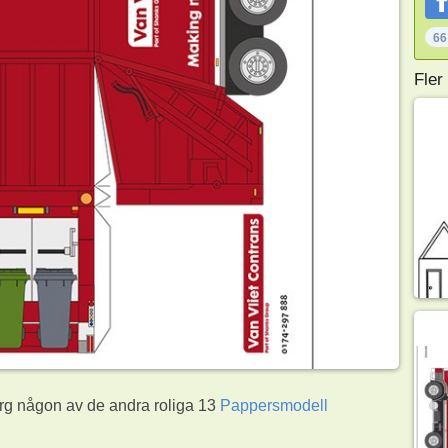
66
Fler
färg någon av de andra roliga 13
Pappersmodell