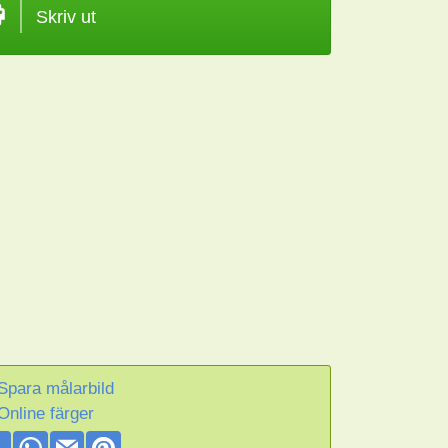
Skriv ut
Spara målarbild
Online färger