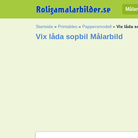
Målar
Startsida
»
Printables
»
Pappersmodell
»
Vix låda s
Vix låda sopbil Målarbild