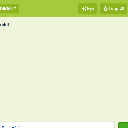
Nya
Topp 10
bilder
opbil