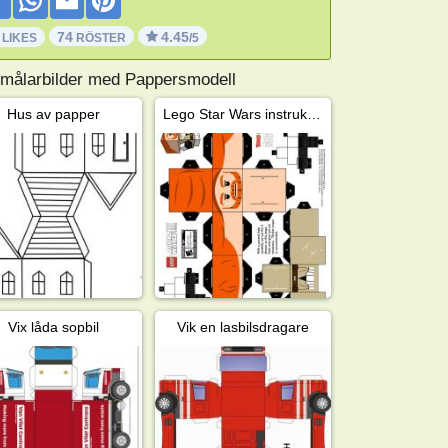
74
4.45
 LIKES
RÖSTER
/5
 målarbilder med Pappersmodell
Hus av papper
Lego Star Wars instruktioner
Vix låda sopbil
Vik en lasbilsdragare