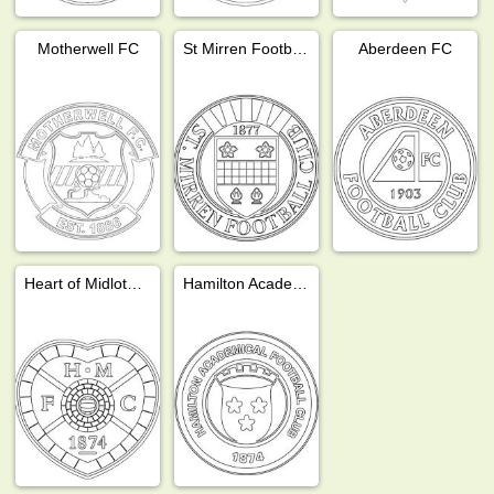
Motherwell FC
St Mirren Football Club
Aberdeen FC
Heart of Midlothian FC
Hamilton Academical FC