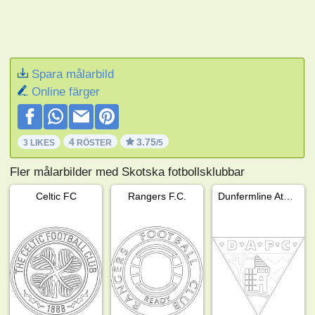
Spara målarbild
Online färger
4
3.75
3 LIKES
RÖSTER
/5
Fler målarbilder med Skotska fotbollsklubbar
Celtic FC
Rangers F.C.
Dunfermline Athletic FC